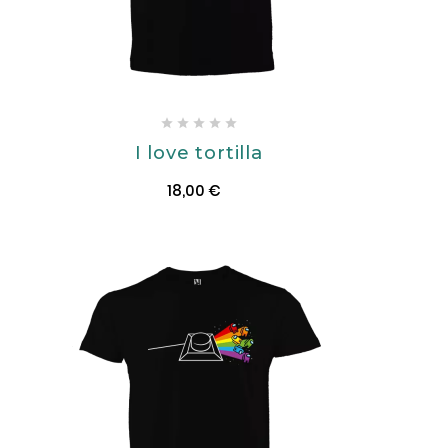





I love tortilla
18,00 €