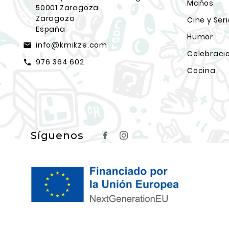
Maños
50001 Zaragoza
Zaragoza
Cine y Ser
España
Humor
info@kmikze.com
email
Celebraci
976 364 602
call
Cocina
Síguenos