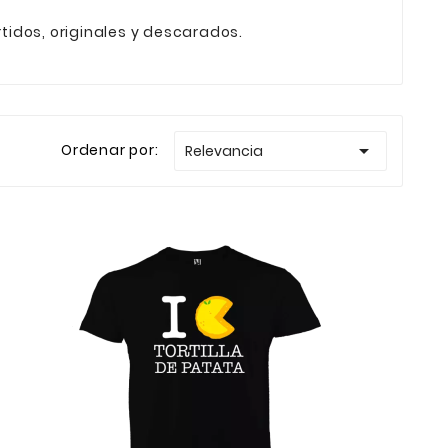
idos, originales y descarados.

Ordenar por:
Relevancia